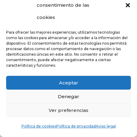
decidir cuál es el mejor
consentimiento de las
tratamiento para tus cejas ¡y
cookies
también para conocernos! En
Para ofrecer las mejores experiencias, utilizamos tecnologías
como las cookies para almacenar y/o acceder a la información del
nuestra Galería puedes ver
dispositivo. El consentimiento de estas tecnologías nos permitirá
procesar datos como el comportamiento de navegación o las
algunas de las imágenes de
identificaciones únicas en este sitio. No consentir o retirar el
consentimiento, puede afectar negativamente a ciertas
nuestros trabajos.
características y funciones.
Aceptar
Denegar
Microblading o
Microblading –
Micropigmentación
Retoque de
Ver preferencias
de cejas
mantenimiento
Política de cookies
Política de privacidad
Aviso legal