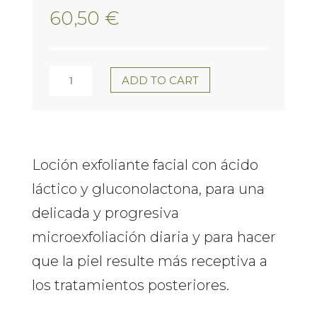
60,50
€
SUBLIME
ADD TO CART
SKIN
MICROPEEL
LOTION
Loción exfoliante facial con ácido
láctico y gluconolactona, para una
100ML
delicada y progresiva
COMFORT
microexfoliación diaria y para hacer
ZONE
que la piel resulte más receptiva a
quantity
los tratamientos posteriores.