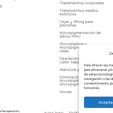
Tratamientos corporales
a
Tratamientos médico
estéticos
Cejas y lifting para
pestañas
Micropigmentación de
labios PMU
Microblading o
Micropigmentación de
cejas
G
Depilación tradicional y
Laser Sapphire
Para ofrecer las m
Manicura y pedicura
para almacenar y/o
de estas tecnolog
Eliminación de
navegación o las id
Microblading y
consentimiento, pu
Micropigmentación
funciones.
Novias
Acepta
Aviso legal
Política de privacidad