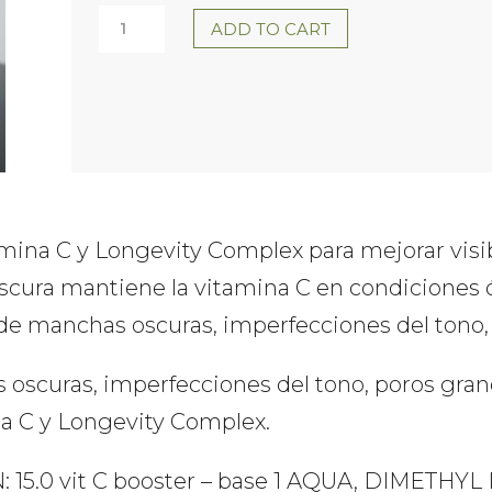
SKIN
ADD TO CART
REGIMEN
15.0
VITAMIN
C
BOOSTER
ina C y Longevity Complex para mejorar visible
21,2
rescura mantiene la vitamina C en condiciones 
ML
a de manchas oscuras, imperfecciones del tono,
+
 oscuras, imperfecciones del tono, poros gran
4
a C y Longevity Complex.
GR
COMFORT
 15.0 vit C booster – base 1 AQUA, DIMET