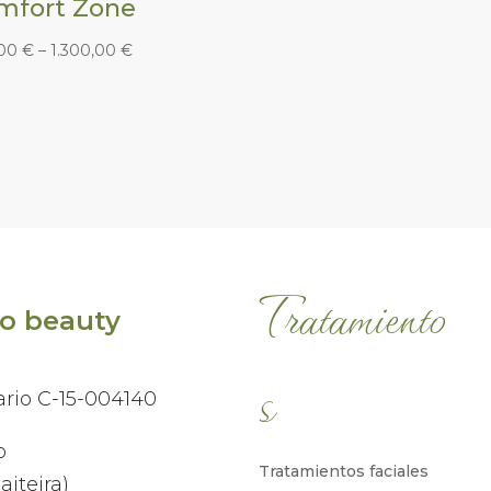
mfort Zone
,00
€
–
1.300,00
€
Tratamiento
ño beauty
s
ario C-15-004140
o
Tratamientos faciales
aiteira)