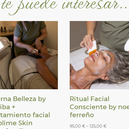
rna Belleza by
Ritual Facial
iba +
Consciente by no
tamiento facial
ferreño
blime Skin
95,00
€
–
125,00
€