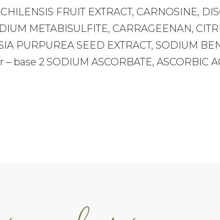
ZONE
 CHILENSIS FRUIT EXTRACT, CARNOSINE, DI
quantity
ODIUM METABISULFITE, CARRAGEENAN, CIT
SIA PURPUREA SEED EXTRACT, SODIUM BE
er – base 2 SODIUM ASCORBATE, ASCORBIC A
te puede interesar