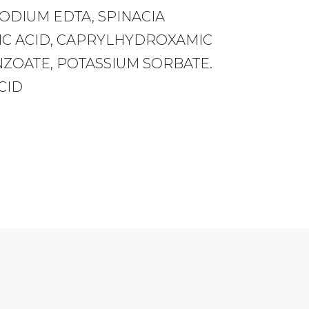
SODIUM EDTA, SPINACIA
RIC ACID, CAPRYLHYDROXAMIC
NZOATE, POTASSIUM SORBATE.
CID
…