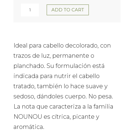
NOUNOU
ADD TO CART
MASK
250
ML
Ideal para cabello decolorado, con
trazos de luz, permanente o
DAVINES
planchado. Su formulación está
quantity
indicada para nutrir el cabello
tratado, también lo hace suave y
sedoso, dándoles cuerpo. No pesa.
La nota que caracteriza a la familia
NOUNOU es cítrica, picante y
aromática.