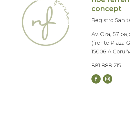
concept
Registro Sanit
Av. Oza, 57 baj
(frente Plaza G
15006 A Coruñ
881 888 215