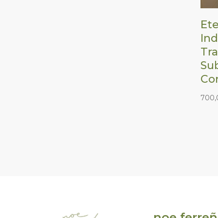
Ete
Ind
Tra
Su
Co
700
noe ferre