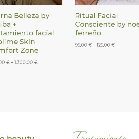
rna Belleza by
Ritual Facial
iba +
Consciente by no
tamiento facial
ferreño
blime Skin
95,00
€
–
125,00
€
mfort Zone
,00
€
–
1.300,00
€
Tratamiento
ño beauty