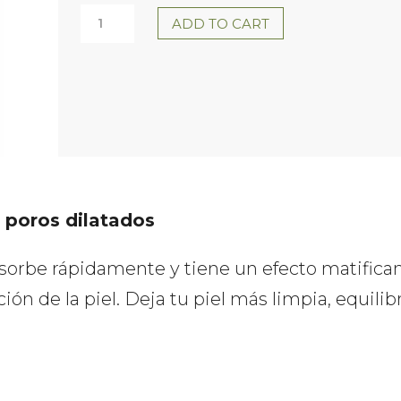
IMPURITY
ADD TO CART
STOP
REGULATING
AMPOULE
DR.
SCHRAMMEK
n poros dilatados
quantity
sorbe rápidamente y tiene un efecto matificant
ión de la piel. Deja tu piel más limpia, equilib