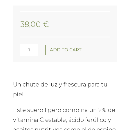
38,00
€
Brightening
ADD TO CART
Vitamin
C
Serum
Un chute de luz y frescura para tu
piel.
bynoe
quantity
Este suero ligero combina un 2% de
vitamina C estable, ácido ferúlico y
aceites nutritivos como el de espino