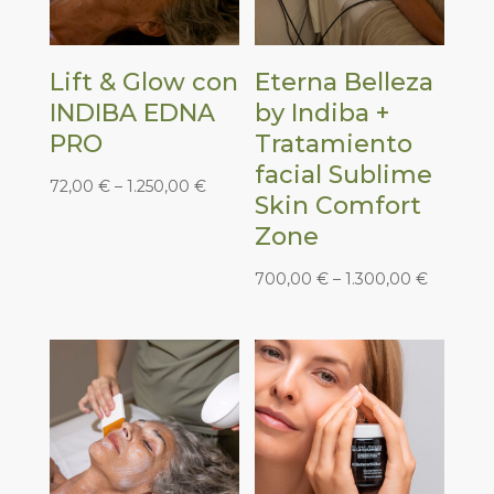
Lift & Glow con
Eterna Belleza
INDIBA EDNA
by Indiba +
PRO
Tratamiento
facial Sublime
72,00
€
–
1.250,00
€
Skin Comfort
Zone
700,00
€
–
1.300,00
€