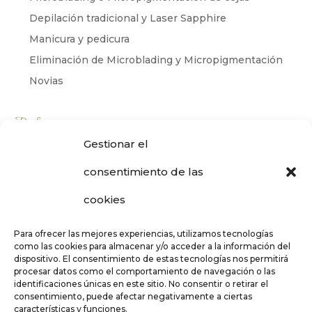
Depilación tradicional y Laser Sapphire
Manicura y pedicura
Eliminación de Microblading y Micropigmentación
Novias
Productos
Gestionar el
Cabello
consentimiento de las
Corporal
Facial
cookies
bynoe
Regala
Para ofrecer las mejores experiencias, utilizamos tecnologías
como las cookies para almacenar y/o acceder a la información del
Solares
dispositivo. El consentimiento de estas tecnologías nos permitirá
procesar datos como el comportamiento de navegación o las
identificaciones únicas en este sitio. No consentir o retirar el
consentimiento, puede afectar negativamente a ciertas
características y funciones.